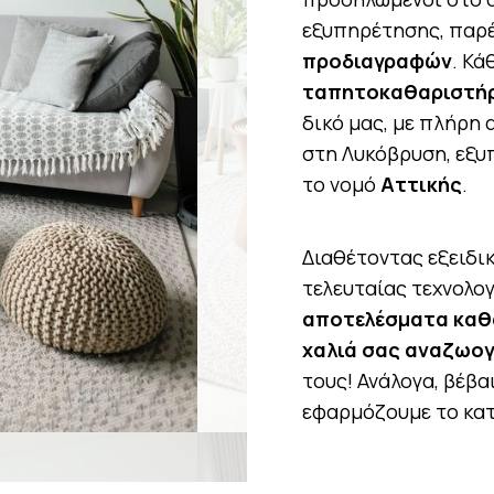
εξυπηρέτησης, παρ
προδιαγραφών
. Κά
ταπητοκαθαριστήρ
δικό μας, με πλήρη
στη Λυκόβρυση, εξ
το νομό
Αττικής
.
Διαθέτοντας εξειδι
τελευταίας τεχνολο
αποτελέσματα καθ
χαλιά σας αναζωο
τους! Ανάλογα, βέβαι
εφαρμόζουμε το κα