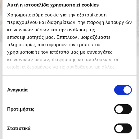
Αυτή η ιστοσελίδα χρησιμοποιεί cookies
Χρησιμοποιούμε cookie για την εξατομίκευση
περιεχομένου και διαφημίσεων, την παροχή λειτουργιών
κοινωνικών μέσων και την ανάλυση της
επισκεψιμότητάς μας. Επιπλέον, μοιραζόμαστε
πληροφορίες που αφορούν τον τρόπο που
χρησιμοποιείτε τον ιστότοπό μας με συνεργάτες
κοινωνικών μέσων, διαφήμισης και αναλύσεων, οι
Στα
ταπητοκαθαριστήρια ΤΖΙΒΑΣ
εργαζόμαστε,
οποίοι ενδεχομένως να τις συνδυάσουν με άλλες
πάντα, με στόχο την άριστη εξυπηρέτησή σας, ενώ
πληροφορίες που τους έχετε παραχωρήσει ή τις οποίες
διακρινόμαστε για τις προσιτές τιμές μας, σεβόμενοι
έχουν συλλέξει σε σχέση με την από μέρους σας χρήση
Επιλογή
εσάς και τις οικονομικές συγκυρίες της εποχής μας!
των υπηρεσιών τους.
Αναγκαία
συγκατάθεσης
Στην οικονομική κρίση απαντάμε με ειδικά
Προτιμήσεις
διαμορφωμένες τιμές και επιπλέον
ΕΚΠΤΩΣΗ 20% ΕΠΙ ΤΗΣ
Στατιστικά
ΠΡΟΚΑΤΑΒΟΛΗΣ!