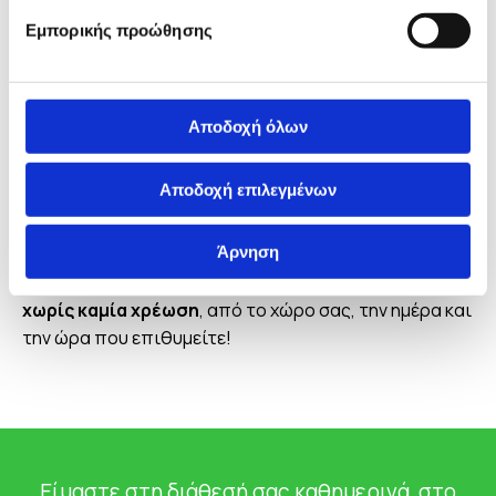
Εμπορικής προώθησης
Έτσι, κερδίζετε επιπλέον μείωση της τιμής και
μοιράζετε το λογαριασμό σας σε δύο περιόδους
(άνοιξη – χειμώνα).
Αποδοχή όλων
Επικοινωνήστε, τώρα, μαζί μας και
ενημερωθείτε
Αποδοχή επιλεγμένων
για τις τιμές και τις τρέχουσες προσφορές μας.
Άρνηση
Κλείστε ραντεβού
για να παραλάβουμε τα χαλιά σας,
χωρίς καμία χρέωση
, από το χώρο σας, την ημέρα και
την ώρα που επιθυμείτε!
Είμαστε στη διάθεσή σας καθημερινά, στο